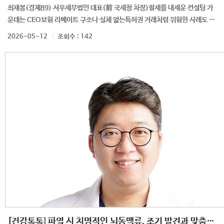
최재봉(경제89) 서우세무법인 대표(前 국세청 차장)절세를 내세운 컨설팅 가
운데는 CEO보험 리베이트 구조나 실체 없는특허권 거래처럼 위험한 사례도 적
지 않다.매력적인 제안일수록 세법상실질 요건을 충족하는지꼼꼼히 따져봐야
2026-05-12
조회수 : 142
한다.달콤한 절세의 그늘세무전문가가 아닌 일반 컨설턴트가 컨설팅 명목으로
기업이나 대표이사들에게 절세플랜을 제시하고 수수료를 받거나, 이를 또 다른
영업 수단으로 활용하는 경우가 적지 않다. 겉보기에는 기업의 고민을 해결하거
나 상당한 절세 효과를 기대할 수 있는 매력적인 내용처럼 보인다. 그러나 세무
전문가의 검토 없이 실행했다가 오히려 낭패를 보는 사례도 많다. 국세청은 주기
적으로 유행하는 절세플랜 정보를 수집해 세무검증 또는 세무조사를 실시하고,
잘못된 구조에 대해서는 관련 세액과 가산세를 추징하고 있기 때문이다.CEO보
험, 절세 수단일까 리스크일까먼저 ‘경영인 정기보험’ 관련 유의 사항과 우회적
리베이트 구조의 위험성을 살펴보자.일반 근로자와 달리 대표이사의 퇴직금은
법적으로 적립 의무가 없다. 이 때문에 퇴직금 재원 마련과 경영 리스크 대비를
위해 CEO보험에 가입하는 경우가 적지 않다. 이 보험은 일정 요건을 충족하면
보험료를 손금(비용) 처리할 수 있어 법인세 절감 수단으로도 활용된다. 다만 계
약자와 수익자가 모두 법인이어야 하고, 임원퇴직금 지급 근거가 정관에 반영돼
있어야 한다. 또한 보험료 지출이 법인의 업무와 관련된 통상적 비용임을 입증할
수 있어야 한다. 특히 매출이나 이익 규모에 비해 과도한 보험료와 고액 보험금
[건강톡톡] 파열 시 치명적인 뇌동맥류, 조기 발견과 맞춤 치료중요